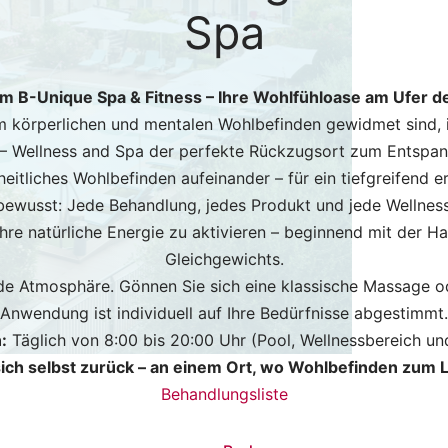
Spa
m B-Unique Spa & Fitness – Ihre Wohlfühloase am Ufer d
m körperlichen und mentalen Wohlbefinden gewidmet sind, 
– Wellness and Spa der perfekte Rückzugsort zum Entspann
itliches Wohlbefinden aufeinander – für ein tiefgreifend e
bewusst: Jede Behandlung, jedes Produkt und jede Wellnessp
Ihre natürliche Energie zu aktivieren – beginnend mit der H
Gleichgewichts.
nde Atmosphäre. Gönnen Sie sich eine klassische Massage od
Anwendung ist individuell auf Ihre Bedürfnisse abgestimmt.
:
Täglich von 8:00 bis 20:00 Uhr (Pool, Wellnessbereich und
sich selbst zurück – an einem Ort, wo Wohlbefinden zum L
Behandlungsliste