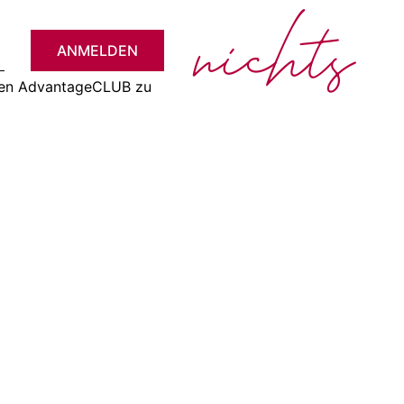
nichts
ANMELDEN
 den AdvantageCLUB zu