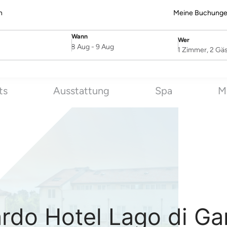
n
Meine Buchung
Wann
Wer
SelectDate
Username
8 Aug
-
9 Aug
1 Zimmer, 2 Gä
ts
Ausstattung
Spa
M
rdo Hotel Lago di Ga