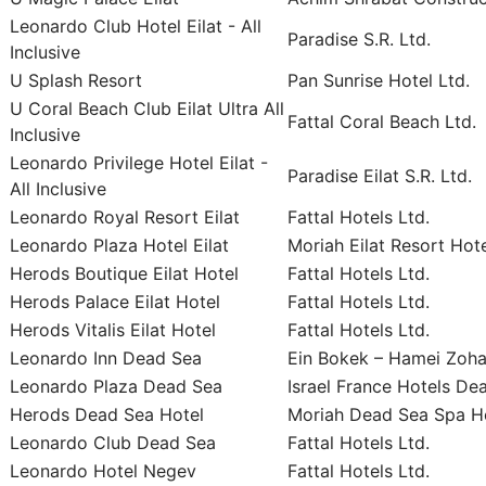
Leonardo Club Hotel Eilat - All
Paradise S.R. Ltd.
Inclusive
U Splash Resort
Pan Sunrise Hotel Ltd.
U Coral Beach Club Eilat Ultra All
Fattal Coral Beach Ltd.
Inclusive
Leonardo Privilege Hotel Eilat -
Paradise Eilat S.R. Ltd.
All Inclusive
Leonardo Royal Resort Eilat
Fattal Hotels Ltd.
Leonardo Plaza Hotel Eilat
Moriah Eilat Resort Hote
Herods Boutique Eilat Hotel
Fattal Hotels Ltd.
Herods Palace Eilat Hotel
Fattal Hotels Ltd.
Herods Vitalis Eilat Hotel
Fattal Hotels Ltd.
Leonardo Inn Dead Sea
Ein Bokek – Hamei Zohar
Leonardo Plaza Dead Sea
Israel France Hotels De
Herods Dead Sea Hotel
Moriah Dead Sea Spa Ho
Leonardo Club Dead Sea
Fattal Hotels Ltd.
Leonardo Hotel Negev
Fattal Hotels Ltd.