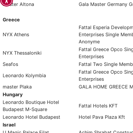
master Altona
Gala Master Germany 
Greece
Fattal Esperia Develop
NYX Athens
Enterprises Single Memb
Anonyme
Fattal Greece Opco Sin
NYX Thessaloniki
Enterprises
Seafos
Fattal Two Single Memb
Fattal Greece Opco Sin
Leonardo Kolymbia
Enterprises
master Plaka
GALA HOME GREECE Μ
Hungary
Leonardo Boutique Hotel
Fattal Hotels KFT
Budapest M-Square
Leonardo Hotel Budapest
Hotel Pava Plaza Kft
Israel
U Magic Palace Eilat
Achim Shrabat Construc