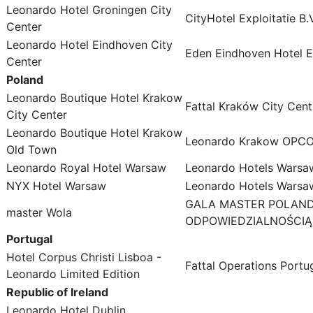
Leonardo Hotel Groningen City
CityHotel Exploitatie B.V
Center
Leonardo Hotel Eindhoven City
Eden Eindhoven Hotel Exp
Center
Poland
Leonardo Boutique Hotel Krakow
Fattal Kraków City Cente
City Center
Leonardo Boutique Hotel Krakow
Leonardo Krakow OPCO 
Old Town
Leonardo Royal Hotel Warsaw
Leonardo Hotels Warsaw
NYX Hotel Warsaw
Leonardo Hotels Warsaw
GALA MASTER POLAND
master Wola
ODPOWIEDZIALNOŚCIĄ
Portugal
Hotel Corpus Christi Lisboa -
Fattal Operations Portu
Leonardo Limited Edition
Republic of Ireland
Leonardo Hotel Dublin