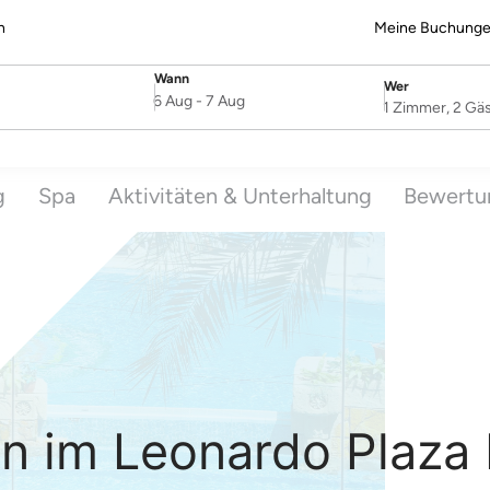
n
Meine Buchung
Wann
Wer
SelectDate
Username
6 Aug
-
7 Aug
1 Zimmer, 2 Gä
g
Spa
Aktivitäten & Unterhaltung
Bewertu
ten im Leonardo Plaza