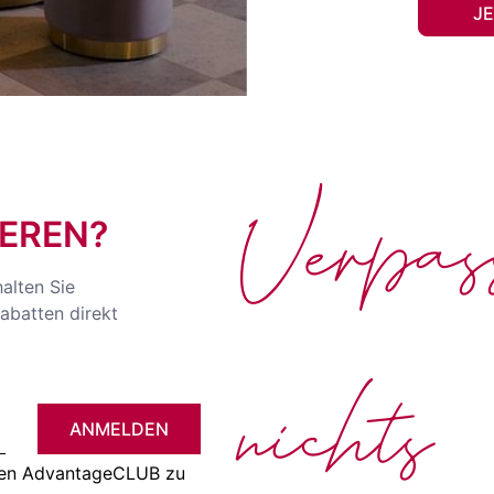
J
Verpa
EREN?
halten Sie
abatten direkt
nichts
ANMELDEN
 den AdvantageCLUB zu