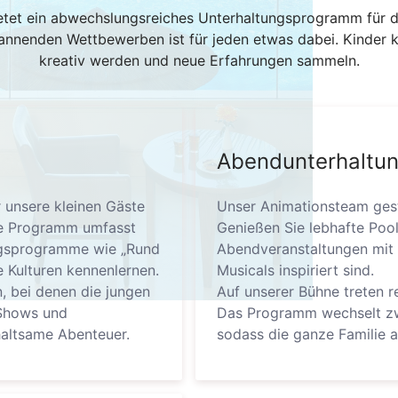
tet ein abwechslungsreiches Unterhaltungsprogramm für d
annenden Wettbewerben ist für jeden etwas dabei. Kinder k
kreativ werden und neue Erfahrungen sammeln.
Abendunterhaltu
 unsere kleinen Gäste
Unser Animationsteam gest
nde Programm umfasst
Genießen Sie lebhafte Poo
ngsprogramme wie „Rund
Abendveranstaltungen mit 
e Kulturen kennenlernen.
Musicals inspiriert sind.
, bei denen die jungen
Auf unserer Bühne treten re
-Shows und
Das Programm wechselt zw
haltsame Abenteuer.
sodass die ganze Familie 