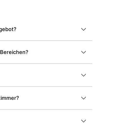
ngebot?
 Bereichen?
nzimmer?