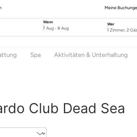
n
Meine Buchung
Wann
Wer
SelectDate
Username
7 Aug
-
8 Aug
1 Zimmer, 2 Gä
attung
Spa
Aktivitäten & Unterhaltung
rdo Club Dead Sea