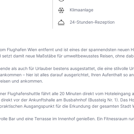
Klimaanlage
24-Stunden-Rezeption
vom Flughafen Wien entfernt und ist eines der spannendsten neuen Ho
d setzt damit neue Maßstäbe für umweltbewusstes Reisen, ohne dabei
de als auch für Urlauber bestens ausgestattet, die eine stilvolle Un
ankommen – hier ist alles darauf ausgerichtet, Ihren Aufenthalt so 
nreisen und ankommen.
ener Flughafenshuttle fährt alle 20 Minuten direkt vom Hoteleingang
direkt vor der Ankunftshalle am Busbahnhof (Bussteig Nr. 1). Das Ho
 praktischen Ausgangspunkt für die Erkundung der gesamten Stadt 
lvolle Bar und eine Terrasse im Innenhof genießen. Ein Fitnessraum r