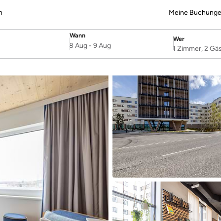
n
Meine Buchung
Wann
Wer
SelectDate
Username
8 Aug
-
9 Aug
1 Zimmer, 2 Gä