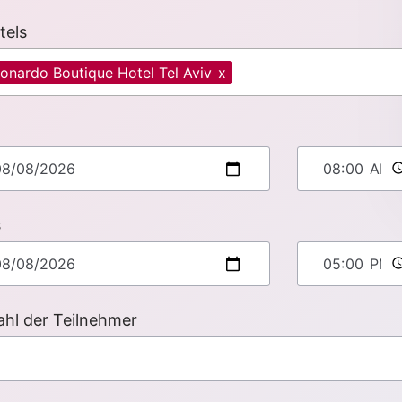
tels
onardo Boutique Hotel Tel Aviv
x
s
hl der Teilnehmer