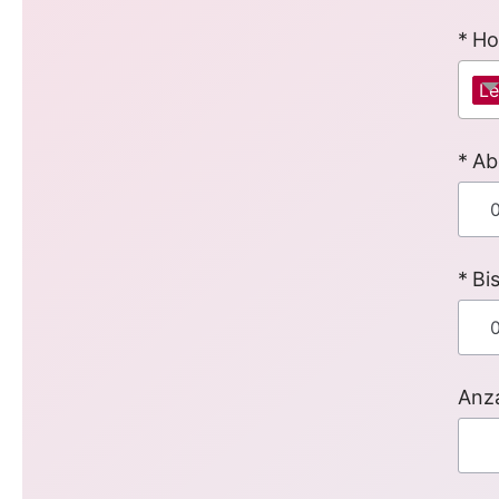
Ho
Le
Ab
Bi
Anza