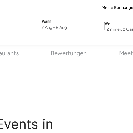
n
Meine Buchung
Wann
Wer
SelectDate
Username
7 Aug
-
8 Aug
1 Zimmer, 2 Gä
aurants
Bewertungen
Meet
Events in