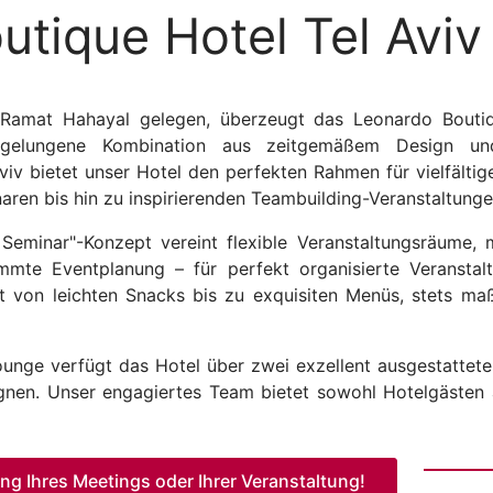
tique Hotel Tel Aviv
l Ramat Hahayal gelegen, überzeugt das Leonardo Boutiq
gelungene Kombination aus zeitgemäßem Design und e
viv bietet unser Hotel den perfekten Rahmen für vielfältig
ren bis hin zu inspirierenden Teambuilding-Veranstaltunge
 Seminar"-Konzept vereint flexible Veranstaltungsräume,
stimmte Eventplanung – für perfekt organisierte Veranst
ht von leichten Snacks bis zu exquisiten Menüs, stets ma
unge verfügt das Hotel über zwei exzellent ausgestattete 
gnen. Unser engagiertes Team bietet sowohl Hotelgästen 
ung Ihres Meetings oder Ihrer Veranstaltung!