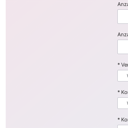
Anza
Anz
Ve
Ko
Ko