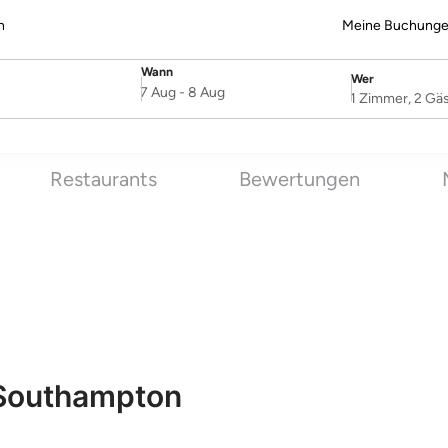
n
Meine Buchung
Wann
Wer
SelectDate
Username
7 Aug
-
8 Aug
1 Zimmer, 2 Gä
Restaurants
Bewertungen
Southampton