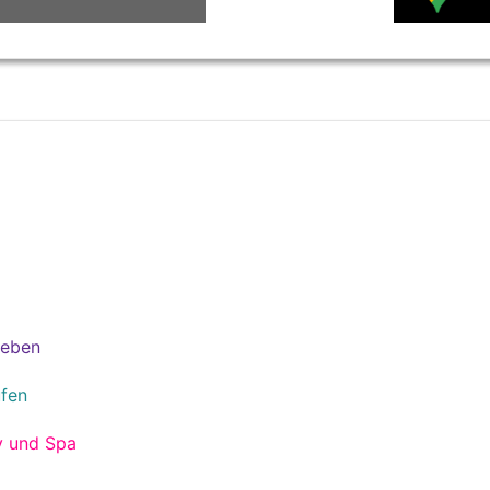
leben
fen
y und Spa