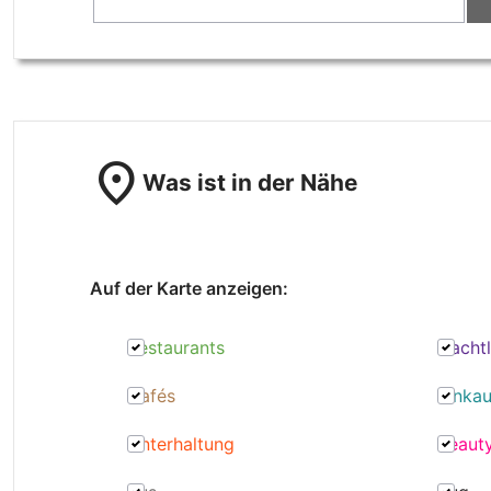
location_on
Was ist in der Nähe
Auf der Karte anzeigen:
Restaurants
Nacht
Cafés
Einkau
Unterhaltung
Beaut