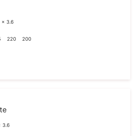
7 x 3.6
5
220
200
te
x 3.6