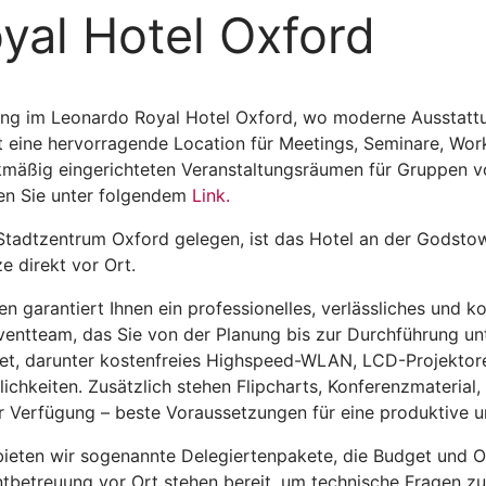
yal Hotel Oxford
tung im Leonardo Royal Hotel Oxford, wo moderne Ausstatt
eine hervorragende Location für Meetings, Seminare, Wor
ckmäßig eingerichteten Veranstaltungsräumen für Gruppen v
en Sie unter folgendem
Link.
tadtzentrum Oxford gelegen, ist das Hotel an der Godstow
e direkt vor Ort.
garantiert Ihnen ein professionelles, verlässliches und kos
entteam, das Sie von der Planung bis zur Durchführung unt
et, darunter kostenfreies Highspeed-WLAN, LCD-Projektoren
hkeiten. Zusätzlich stehen Flipcharts, Konferenzmaterial,
ur Verfügung – beste Voraussetzungen für eine produktive
ieten wir sogenannte Delegiertenpakete, die Budget und Or
betreuung vor Ort stehen bereit, um technische Fragen zu