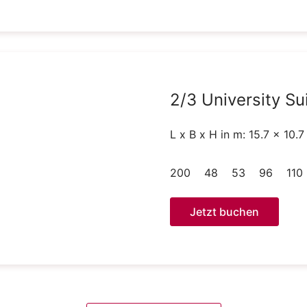
2/3 University Su
L x B x H in m: 15.7 x 10.7
200
48
53
96
110
Jetzt buchen