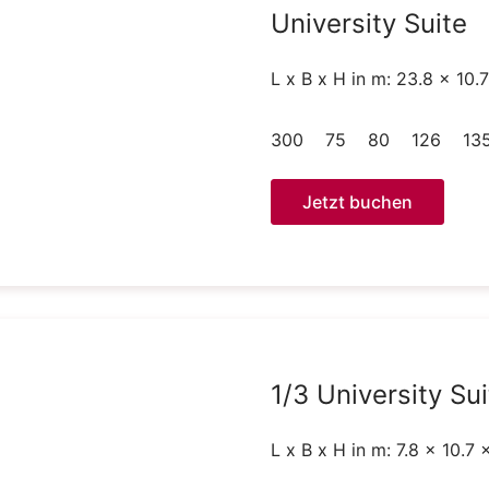
University Suite
L x B x H in m: 23.8 x 10.
300
75
80
126
13
Jetzt buchen
1/3 University Sui
L x B x H in m: 7.8 x 10.7 