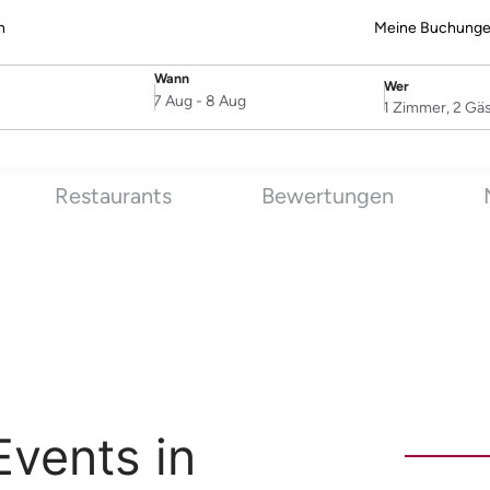
n
Meine Buchung
Wann
Wer
SelectDate
Username
7 Aug
-
8 Aug
1 Zimmer, 2 Gä
Restaurants
Bewertungen
Events in