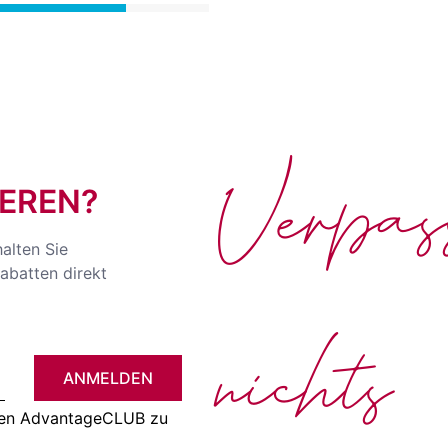
Verpa
EREN?
halten Sie
abatten direkt
nichts
ANMELDEN
 den AdvantageCLUB zu