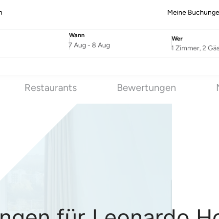
n
Meine Buchung
Wann
Wer
SelectDate
Username
7 Aug
-
8 Aug
1 Zimmer, 2 Gä
Restaurants
Bewertungen
ngen für Leonardo Ho