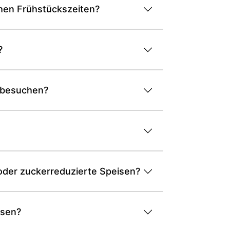
chen Frühstückszeiten?
?
e besuchen?
oder zuckerreduzierte Speisen?
ssen?