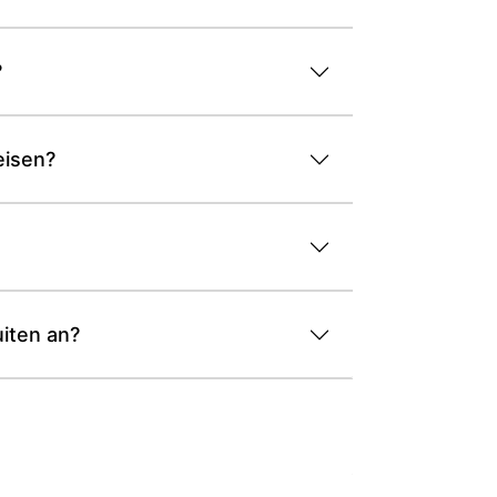
?
eisen?
iten an?