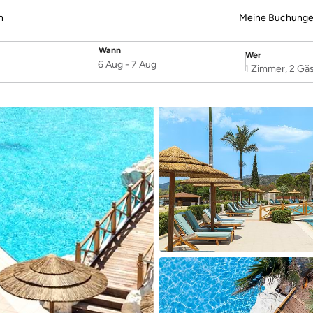
n
Meine Buchung
Wann
Wer
SelectDate
Username
6 Aug
-
7 Aug
1 Zimmer, 2 Gä