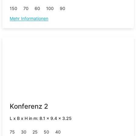
150
70
60
100
90
Mehr Informationen
Konferenz 2
L x B x H in m: 8.1 x 9.4 x 3.25
75
30
25
50
40