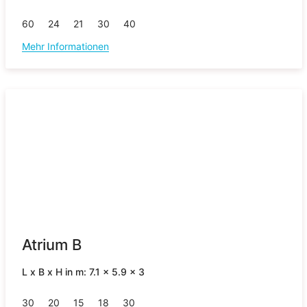
60
24
21
30
40
Mehr Informationen
Atrium B
L x B x H in m: 7.1 x 5.9 x 3
30
20
15
18
30