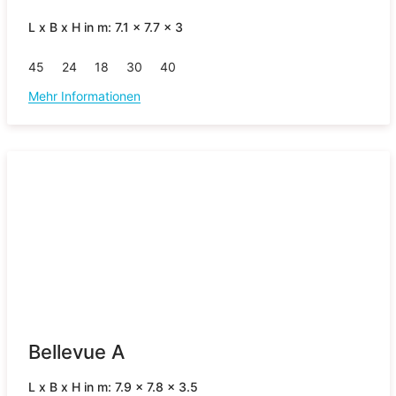
L x B x H in m: 7.1 x 7.7 x 3
45
24
18
30
40
Mehr Informationen
Bellevue A
L x B x H in m: 7.9 x 7.8 x 3.5