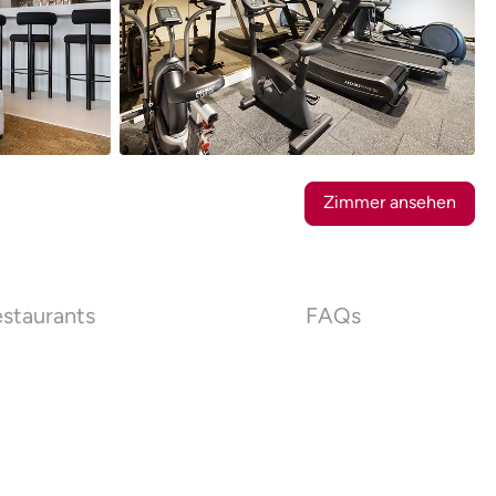
28
Fotos
Zimmer ansehen
staurants
FAQs