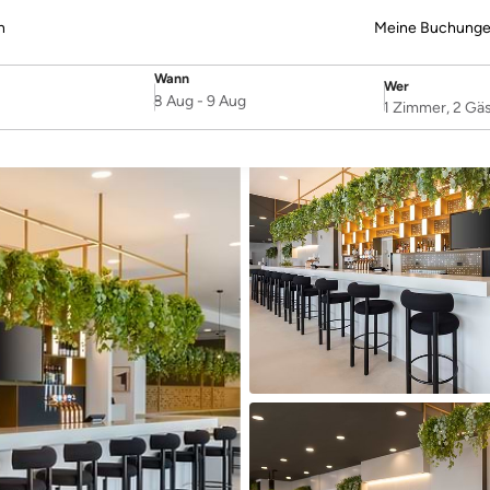
n
Meine Buchung
Wann
Wer
SelectDate
Username
8 Aug
-
9 Aug
1 Zimmer, 2 Gä