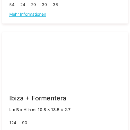
54
24
20
30
36
Mehr Informationen
Ibiza + Formentera
L x B x H in m: 10.8 x 13.5 x 2.7
124
90