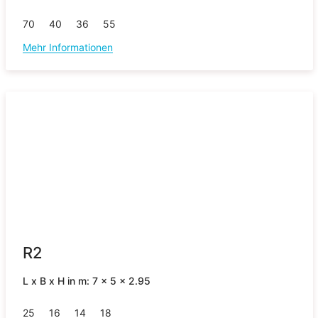
70
40
36
55
Mehr Informationen
R2
L x B x H in m: 7 x 5 x 2.95
25
16
14
18