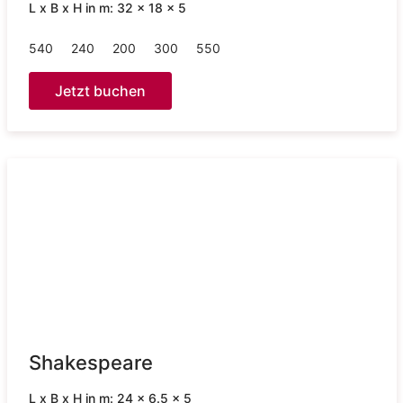
L x B x H in m: 32 x 18 x 5
540
240
200
300
550
Jetzt buchen
Shakespeare
L x B x H in m: 24 x 6.5 x 5