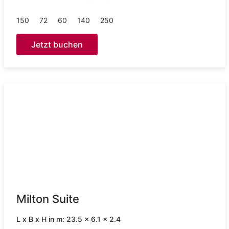
150
72
60
140
250
Jetzt buchen
Milton Suite
L x B x H in m: 23.5 x 6.1 x 2.4