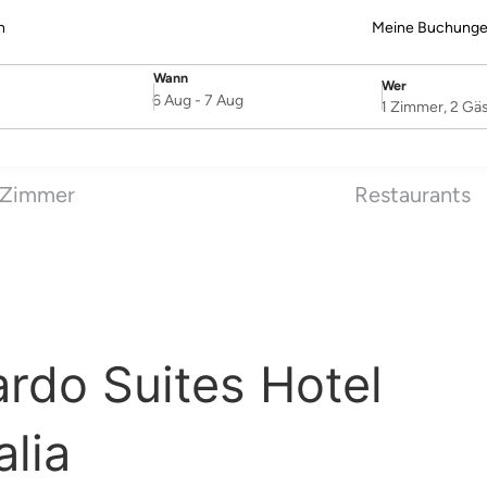
n
Meine Buchung
Wann
Wer
SelectDate
Username
6 Aug
-
7 Aug
1 Zimmer, 2 Gä
Zimmer
Restaurants
rdo Suites Hotel
alia