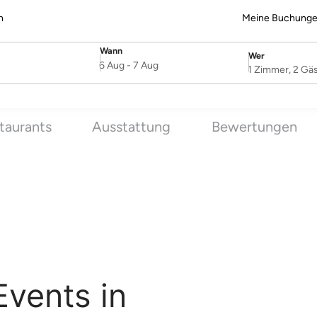
n
Meine Buchung
Wann
Wer
SelectDate
Username
6 Aug
-
7 Aug
1 Zimmer, 2 Gä
taurants
Ausstattung
Bewertungen
Events in