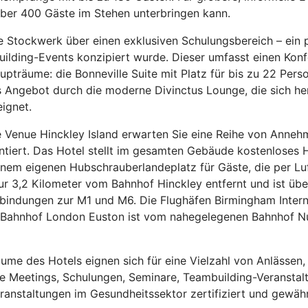
über 400 Gäste im Stehen unterbringen kann.
 Stockwerk über einen exklusiven Schulungsbereich – ein p
uilding-Events konzipiert wurde. Dieser umfasst einen Konf
träume: die Bonneville Suite mit Platz für bis zu 22 Perso
s Angebot durch die moderne Divinctus Lounge, die sich he
ignet.
Venue Hinckley Island erwarten Sie eine Reihe von Annehml
rantiert. Das Hotel stellt im gesamten Gebäude kostenlose
nem eigenen Hubschrauberlandeplatz für Gäste, die per Luft
nur 3,2 Kilometer vom Bahnhof Hinckley entfernt und ist ü
rbindungen zur M1 und M6. Die Flughäfen Birmingham Intern
r Bahnhof London Euston ist vom nahegelegenen Bahnhof N
ume des Hotels eignen sich für eine Vielzahl von Anlässen,
ne Meetings, Schulungen, Seminare, Teambuilding-Veranstal
ranstaltungen im Gesundheitssektor zertifiziert und gewährl