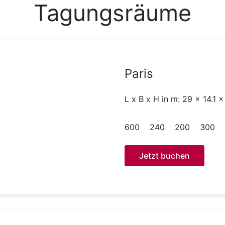
Tagungsräume
Paris
L x B x H in m: 29 x 14.1 x
600
240
200
300
Jetzt buchen