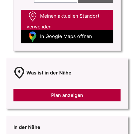
Meinen aktuellen Standort
verwenden
In Google Maps öffnen
location_on
Was ist in der Nähe
Plan anzeigen
In der Nähe