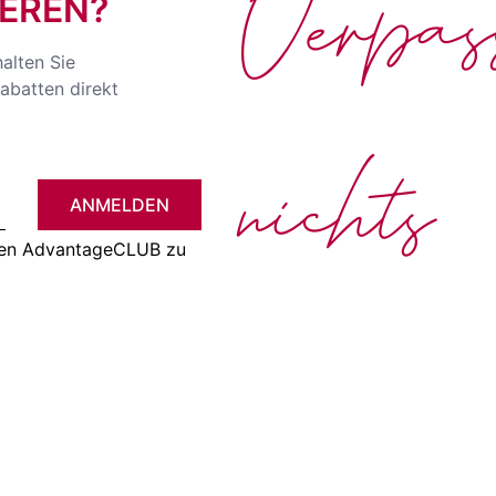
Verpa
EREN?
halten Sie
abatten direkt
nichts
ANMELDEN
 den AdvantageCLUB zu