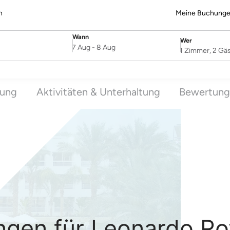
n
Meine Buchung
Wann
Wer
SelectDate
Username
7 Aug
-
8 Aug
1 Zimmer, 2 Gä
tung
Aktivitäten & Unterhaltung
Bewertun
en für Leonardo Roy