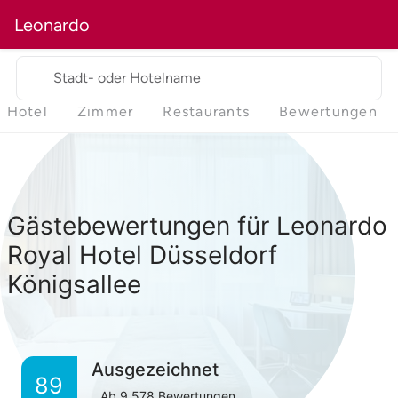
Leonardo
Stadt- oder Hotelname
Hotel
Zimmer
Restaurants
Bewertungen
Gästebewertungen für Leonardo
Royal Hotel Düsseldorf
Königsallee
Ausgezeichnet
89
Ab
9,578
Bewertungen