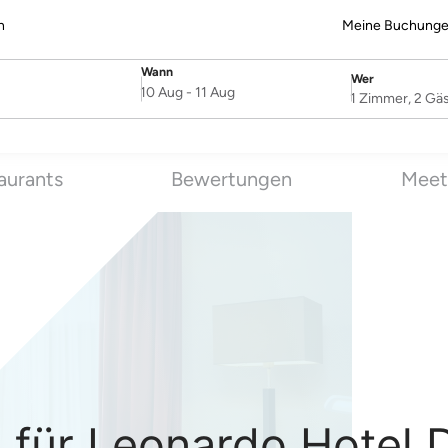
n
Meine Buchung
Wann
Wer
SelectDate
Username
10 Aug
-
11 Aug
1 Zimmer, 2 Gä
aurants
Bewertungen
Meet
ür Leonardo Hotel D