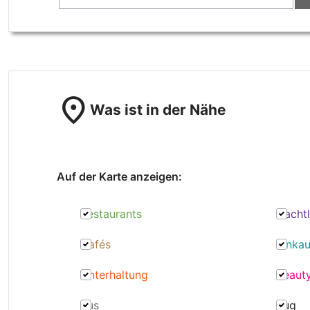
location_on
Was ist in der Nähe
Auf der Karte anzeigen:
Restaurants
Nacht
Cafés
Einkau
Unterhaltung
Beaut
Bus
Zug