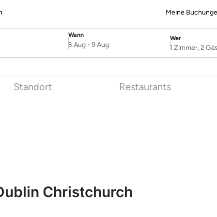
n
Meine Buchung
Wann
Wer
SelectDate
Username
8 Aug
-
9 Aug
1 Zimmer, 2 Gä
Standort
Restaurants
ublin Christchurch