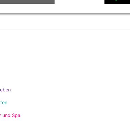
leben
fen
y und Spa