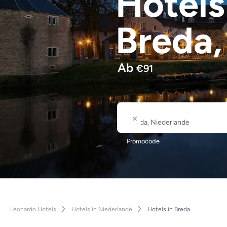
Hotel
Breda
Ab
€
91
Wo
Stadt- oder Hotelname
Promocode
Leonardo Hotels
Hotels in Niederlande
Hotels in Breda