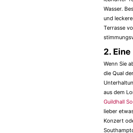
Wasser. Bes
und leckere
Terrasse v
stimmungsv
2. Ein
Wenn Sie a
die Qual der
Unterhaltu
aus dem Lo
Guildhall 
lieber etwa
Konzert od
Southampto