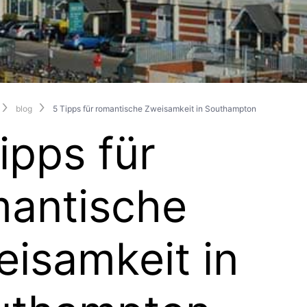
blog
5 Tipps für romantische Zweisamkeit in Southampton
ipps für
mantische
isamkeit in