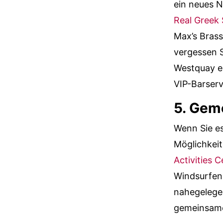
ein neues N
Real Greek
Max’s Brass
vergessen 
Westquay e
VIP-Barserv
5. Gem
Wenn Sie es
Möglichkei
Activities C
Windsurfen 
nahegelegen
gemeinsame