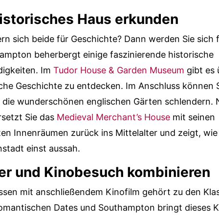
historisches Haus erkunden
ern sich beide für Geschichte? Dann werden Sie sich 
mpton beherbergt einige faszinierende historische
igkeiten. Im
Tudor House & Garden Museum
gibt es
sche Geschichte zu entdecken. Im Anschluss können 
 die wunderschönen englischen Gärten schlendern. N
rsetzt Sie das
Medieval Merchant’s House
mit seinen
n Innenräumen zurück ins Mittelalter und zeigt, wi
nstadt einst aussah.
ner und Kinobesuch kombinieren
sen mit anschließendem Kinofilm gehört zu den Klas
romantischen Dates und Southampton bringt dieses K