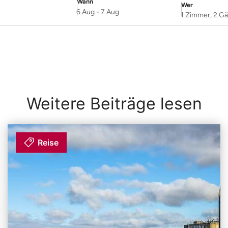
Wann
Wer
SelectDate
Username
6 Aug
-
7 Aug
1 Zimmer, 2 Gä
Weitere Beiträge lesen
Reise