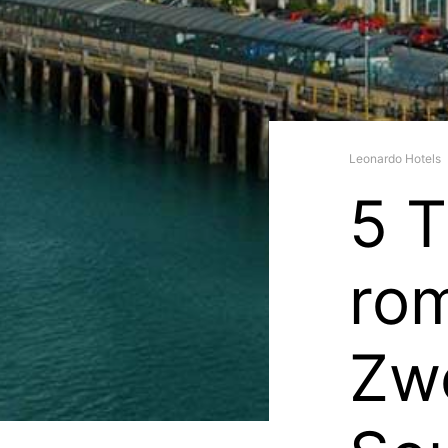
Leonardo Hotels
5 T
ro
Zwe