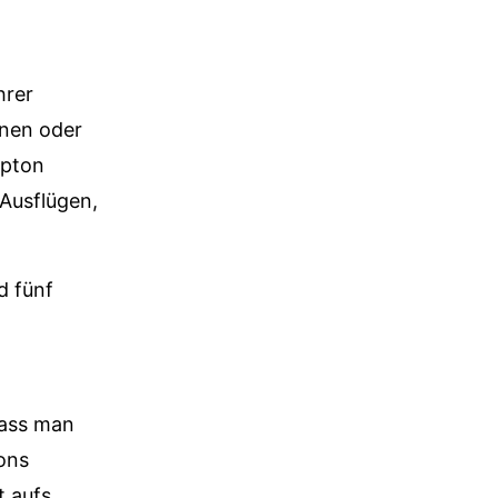
hrer
hnen oder
mpton
 Ausflügen,
d fünf
dass man
ons
t aufs