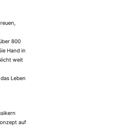
freuen,
 über 800
Sie Hand in
icht weit
e das Leben
sikern
onzept auf