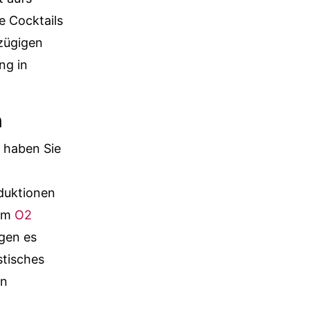
e Cocktails
ßzügigen
ng in
n
 haben Sie
duktionen
 im
O2
ögen es
stisches
in