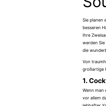
So
Sie planen 
besseren Hä
Ihre Zweis
werden Sie 
die wunder
Von traumha
großartige 
1. Cock
Wenn man ei
vor allem 
lebhafter Y