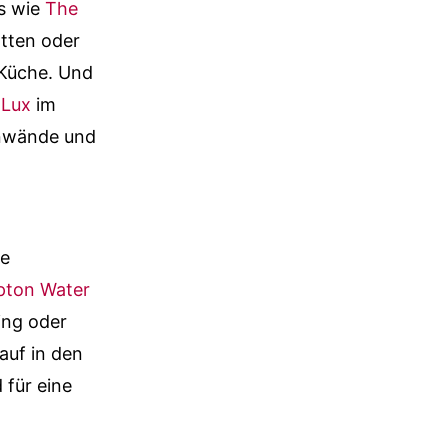
ts wie
The
tten oder
e Küche. Und
 Lux
im
inwände und
le
ton Water
ing oder
auf in den
 für eine