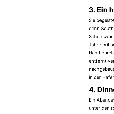
3. Ein 
Sie begeist
denn Southa
Sehenswürd
Jahre briti
Hand durch
entfernt ve
nachgebaute
in der Hafe
4. Din
Ein Abendes
unter den 