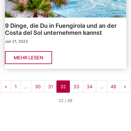
9 Dinge, die Du in Fuengirola und an der
Costa del Sol unternehmen kannst
Jun 21, 2023
MEHR LESEN
«
1
...
30
31
32
33
34
...
48
»
32 / 48