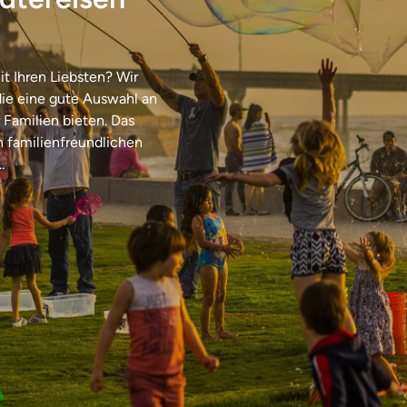
it Ihren Liebsten? Wir
die eine gute Auswahl an
 Familien bieten. Das
n familienfreundlichen
.