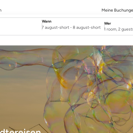
n
Meine Buchung
Wann
Wer
SelectDate
Username
7 august-short
-
8 august-short
1 room, 2 guest
ädtereisen