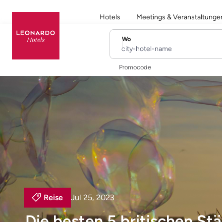
Hotels
Meetings & Veranstaltunge
Wo
city-hotel-name
Promocode
Reise
Jul 25, 2023
Die besten 5 britischen St