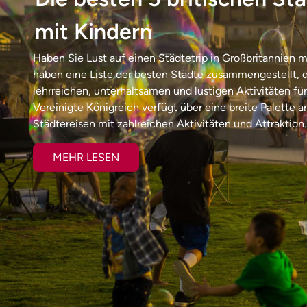
mit Kindern
Haben Sie Lust auf einen Städtetrip in Großbritannien m
haben eine Liste der besten Städte zusammengestellt, 
lehrreichen, unterhaltsamen und lustigen Aktivitäten für
Vereinigte Königreich verfügt über eine breite Palette a
Städtereisen mit zahlreichen Aktivitäten und Attraktion..
MEHR LESEN