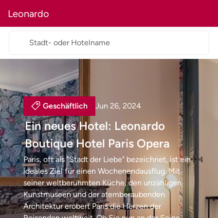
Leonardo
Stadt- oder Hotelname
Geschäftlich
Jun 26, 2024
Ein neues Hotel: Leonardo
Boutique Hotel Paris Opera
Paris, oft als "Stadt der Liebe" bezeichnet, ist ein
ideales Ziel für einen Wochenendausflug. Mit
seiner weltberühmten Küche, den unzähligen
Kunstmuseen und der atemberaubenden
Architektur erobert Paris die Herzen der
Reisenden weltweit. Ob Sie nun an der Seine