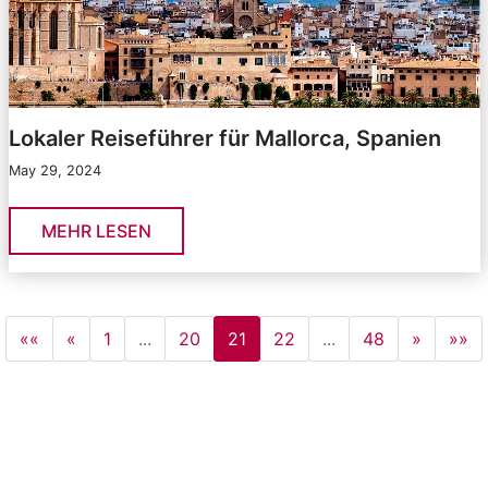
Lokaler Reiseführer für Mallorca, Spanien
May 29, 2024
MEHR LESEN
««
«
1
...
20
21
22
...
48
»
»»