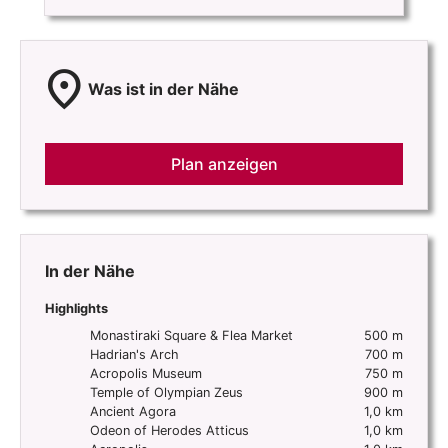
location_on
Was ist in der Nähe
Plan anzeigen
In der Nähe
Highlights
Monastiraki Square & Flea Market
500 m
Hadrian's Arch
700 m
Acropolis Museum
750 m
Temple of Olympian Zeus
900 m
Ancient Agora
1,0 km
Odeon of Herodes Atticus
1,0 km