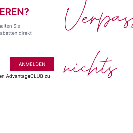
Verpa
EREN?
halten Sie
abatten direkt
nichts
ANMELDEN
 den AdvantageCLUB zu