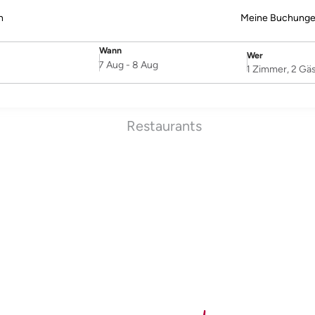
n
Meine Buchung
Wann
Wer
SelectDate
Username
7 Aug
-
8 Aug
1 Zimmer, 2 Gä
Restaurants