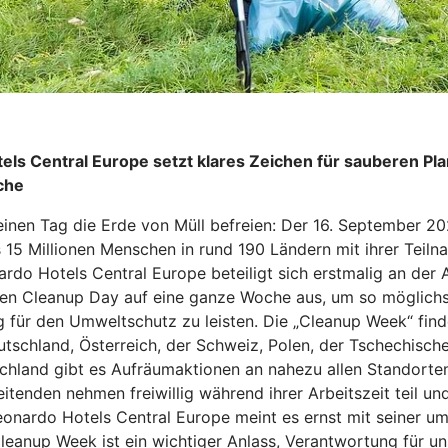
els Central Europe setzt klares Zeichen für sauberen 
che
einen Tag die Erde von Müll befreien: Der 16. September 20
 15 Millionen Menschen in rund 190 Ländern mit ihrer Teiln
rdo Hotels Central Europe beteiligt sich erstmalig an der A
den Cleanup Day auf eine ganze Woche aus, um so möglichst
ag für den Umweltschutz zu leisten. Die „Cleanup Week“ fin
utschland, Österreich, der Schweiz, Polen, der Tschechische
schland gibt es Aufräumaktionen an nahezu allen Standorte
tenden nehmen freiwillig während ihrer Arbeitszeit teil un
onardo Hotels Central Europe meint es ernst mit seiner u
Cleanup Week ist ein wichtiger Anlass, Verantwortung für un