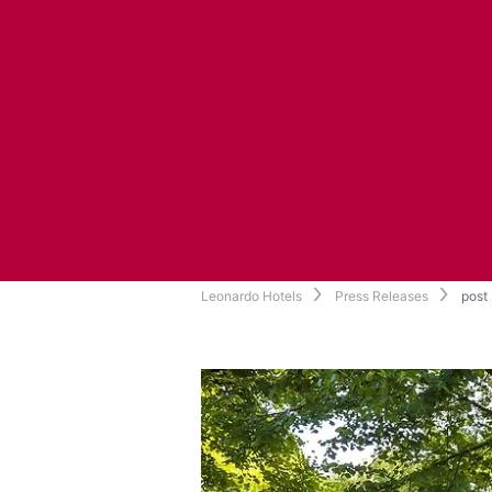
Leonardo Hotels
Press Releases
post