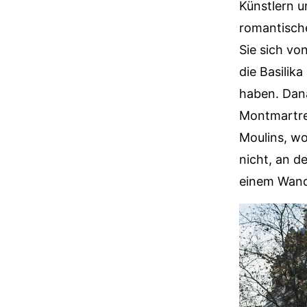
Künstlern u
romantische
Sie sich vo
die Basilik
haben. Dana
Montmartre
Moulins, wo
nicht, an d
einem Wandg