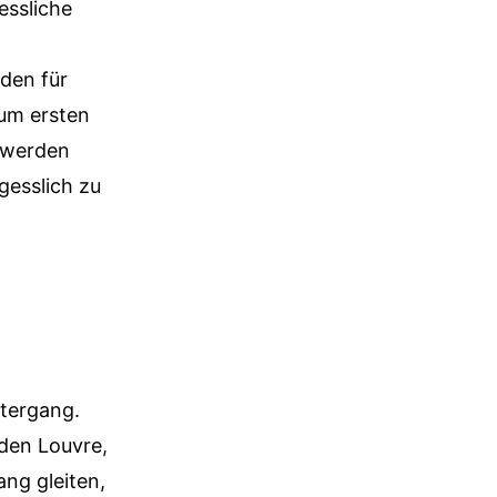
essliche
aden für
zum ersten
e werden
gesslich zu
ntergang.
den Louvre,
ang gleiten,