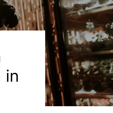
n
 in