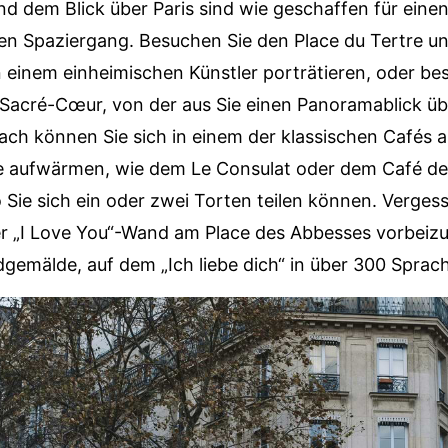
nd dem Blick über Paris sind wie geschaffen für eine
n Spaziergang. Besuchen Sie den Place du Tertre un
n einem einheimischen Künstler porträtieren, oder be
a Sacré-Cœur, von der aus Sie einen Panoramablick üb
ch können Sie sich in einem der klassischen Cafés 
 aufwärmen, wie dem Le Consulat oder dem Café d
 Sie sich ein oder zwei Torten teilen können. Verges
er „I Love You“-Wand am Place des Abbesses vorbeiz
emälde, auf dem „Ich liebe dich“ in über 300 Sprach