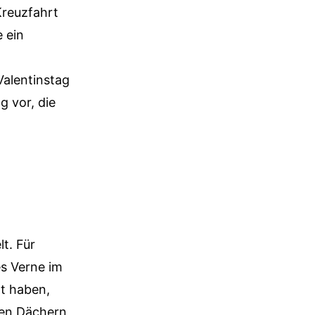
Kreuzfahrt
 ein
d
Valentinstag
g vor, die
t. Für
es Verne im
ht haben,
den Dächern