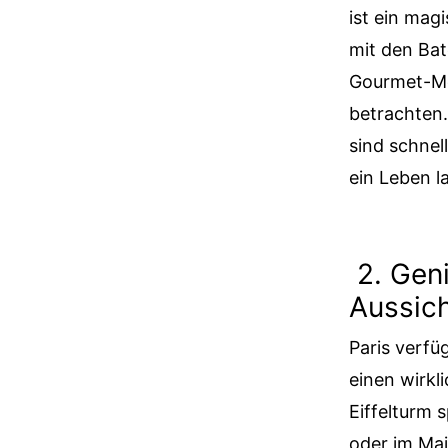
ist ein mag
mit den Bat
Gourmet-Me
betrachten.
sind schnel
ein Leben la
2. Geni
Aussic
Paris verfü
einen wirkl
Eiffelturm 
oder im Ma