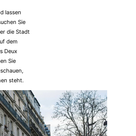
n
d lassen
suchen Sie
er die Stadt
auf dem
es Deux
sen Sie
uschauen,
en steht.