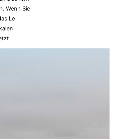
en. Wenn Sie
das Le
kalen
etzt.