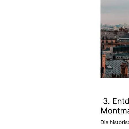
3. Entd
Montma
Die histori