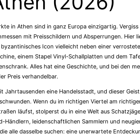
Athen (2026)
kte in Athen sind in ganz Europa einzigartig. Vergiss 
nmessen mit Preisschildern und Absperrungen. Hier li
 byzantinisches Icon vielleicht neben einer verrostet
hine, einem Stapel Vinyl-Schallplatten und dem Tafe
schrank. Alles hat eine Geschichte, und bei den me
der Preis verhandelbar.
eit Jahrtausenden eine Handelsstadt, und dieser Geist 
rschwunden. Wenn du im richtigen Viertel am richtig
traßen läufst, stolperst du in eine Welt aus Schatzjäge
-Händlern, leidenschaftlichen Sammlern und neugie
die alle dasselbe suchen: eine unerwartete Entdecku