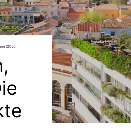
hen (2026)
,
ie
kte