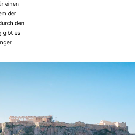
ür einen
nem der
 durch den
 gibt es
unger