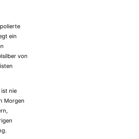
polierte
egt ein
en
lsilber von
isten
ist nie
en Morgen
rn,
rigen
ng.