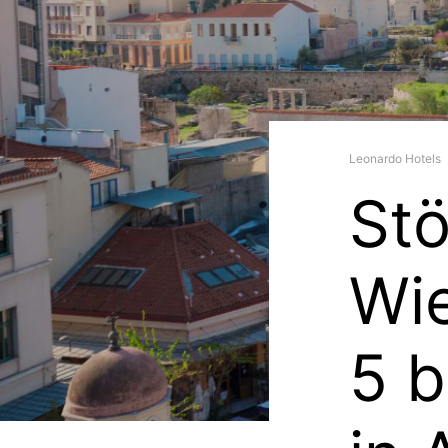
Leonardo Hotels
Stö
Wi
5 b