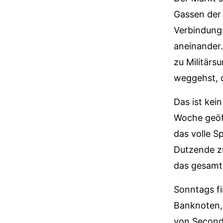
Gassen der 
Verbindungs
aneinander.
zu Militärs
weggehst, d
Das ist ke
Woche geöff
das volle 
Dutzende zu
das gesamte
Sonntags fi
Banknoten, 
von Second