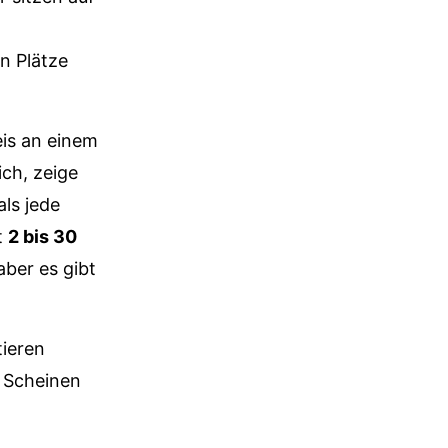
n Plätze
eis an einem
ich, zeige
als jede
t
2 bis 30
aber es gibt
tieren
n Scheinen