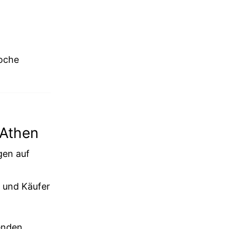
Woche
 Athen
gen auf
r und Käufer
genden