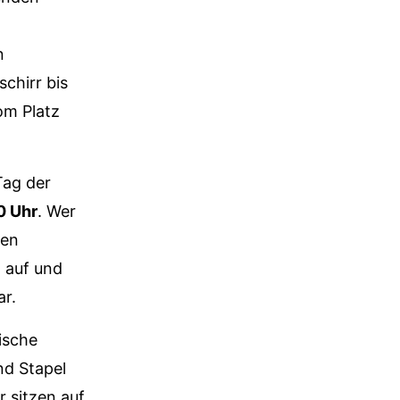
n
chirr bis
om Platz
Tag der
0 Uhr
. Wer
uen
 auf und
ar.
ische
nd Stapel
 sitzen auf