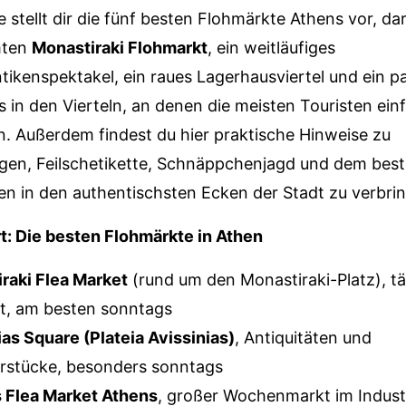
e stellt dir die fünf besten Flohmärkte Athens vor, da
mten
Monastiraki Flohmarkt
, ein weitläufiges
ikenspektakel, ein raues Lagerhausviertel und ein p
 in den Vierteln, an denen die meisten Touristen ein
. Außerdem findest du hier praktische Hinweise zu
gen, Feilschetikette, Schnäppchenjagd und dem bes
n in den authentischsten Ecken der Stadt zu verbri
t: Die besten Flohmärkte in Athen
raki Flea Market
(rund um den Monastiraki-Platz), tä
t, am besten sonntags
ias Square (Plateia Avissinias)
, Antiquitäten und
stücke, besonders sonntags
 Flea Market Athens
, großer Wochenmarkt im Indus