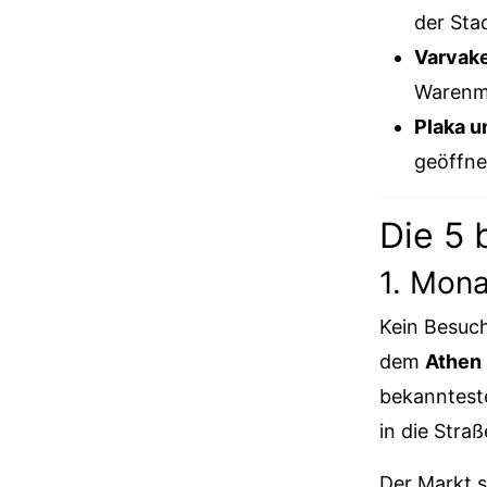
der Sta
Varvake
Warenma
Plaka u
geöffne
Die 5 
1. Mona
Kein Besuch
dem
Athen 
bekannteste
in die Stra
Der Markt s