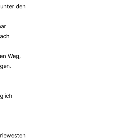
runter den
aar
fach
ten Weg,
ngen.
glich
triewesten