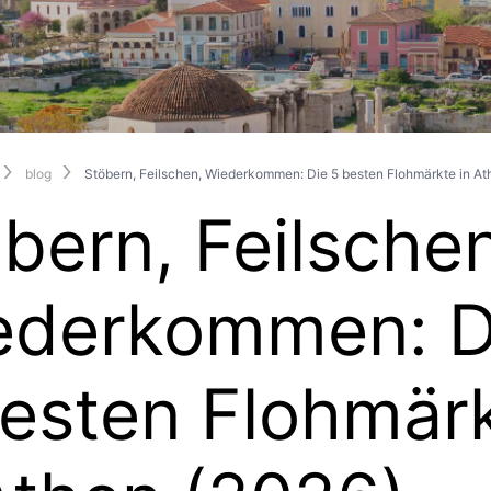
blog
Stöbern, Feilschen, Wiederkommen: Die 5 besten Flohmärkte in At
bern, Feilschen
ederkommen: D
esten Flohmär