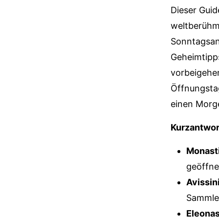
Dieser Guid
weltberüh
Sonntagsant
Geheimtipps
vorbeigehen
Öffnungsta
einen Morge
Kurzantwor
Monasti
geöffne
Avissin
Sammler
Eleonas