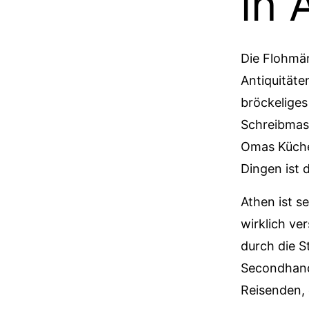
in 
Die Flohmär
Antiquitäte
bröckeliges
Schreibmasc
Omas Küchen
Dingen ist 
Athen ist s
wirklich ve
durch die S
Secondhand
Reisenden, 