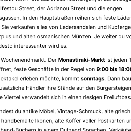
Ifestou Street, der Adrianou Street und die engen
gassen. In den Hauptstraßen reihen sich feste Läde
 Sie verkaufen alles von Ledersandalen und Kupferges
urplus und alten osmanischen Münzen. Je weiter du v
esto interessanter wird es.
in Wochenendmarkt. Der
Monastiraki-Markt
ist jeden 
net, feste Geschäfte in der Regel von
9:00 bis 18:0
Spektakel erleben möchte, kommt
sonntags
. Dann ba
sätzliche Händler ihre Stände auf den Bürgersteigen
 Viertel verwandelt sich in einen riesigen Freiluftbas
ndest du antike Möbel, Vintage-Schmuck, alte griech
handbemalte Ikonen, alte Koffer voller Postkarten u
hand-Büchern in einem Dutzend Sprachen. Verkäufer