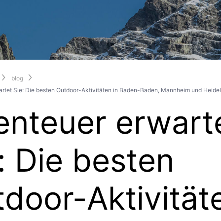
blog
rtet Sie: Die besten Outdoor-Aktivitäten in Baden-Baden, Mannheim und Heide
nteuer erwart
: Die besten
door-Aktivität