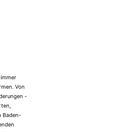
n immer
Armen. Von
derungen -
rten,
n Baden-
nenden