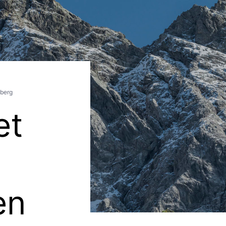
lberg
et
en