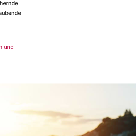
chernde
raubende
en und