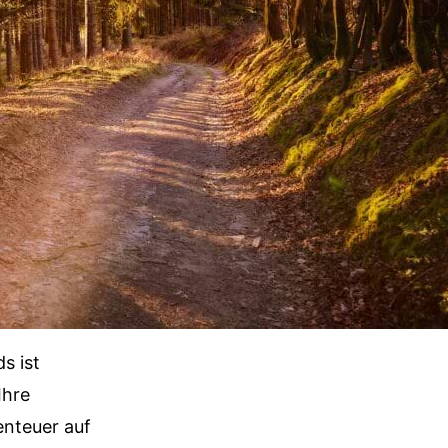
s ist
Ihre
enteuer auf