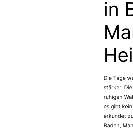
in
Ma
Hei
Die Tage w
stärker. Di
ruhigen Wa
es gibt kei
erkundet z
Baden, Man