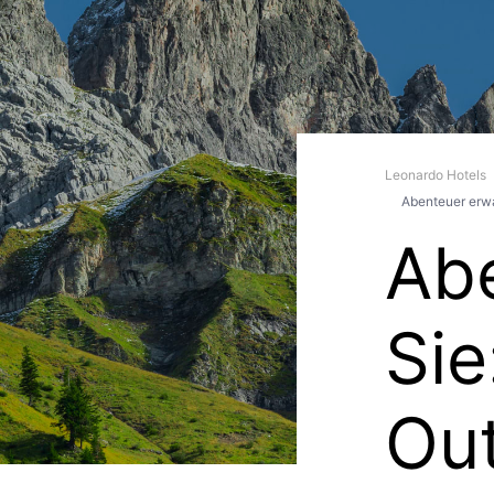
Leonardo Hotels
Abenteuer erwa
Abe
Sie
Out