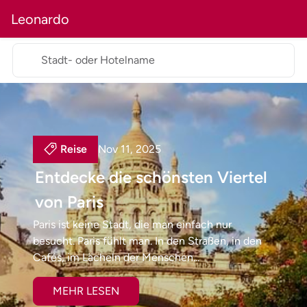
Leonardo
Stadt- oder Hotelname
Reise
Nov 11, 2025
Entdecke die schönsten Viertel
von Paris
Paris ist keine Stadt, die man einfach nur
besucht. Paris fühlt man. In den Straßen, in den
Cafés, im Lächeln der Menschen...
MEHR LESEN