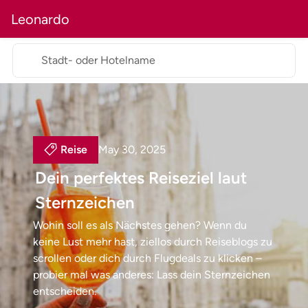
Leonardo
Stadt- oder Hotelname
Reise
May 30, 2025
Dein perfektes Reiseziel laut
Sternzeichen
Wohin soll es als Nächstes gehen?
Wenn du
keine Lust mehr hast, ziellos durch Reiseblogs zu
scrollen oder dich durch Flugdeals zu klicken –
probier mal was anderes: Lass dein Sternzeichen
entscheiden.