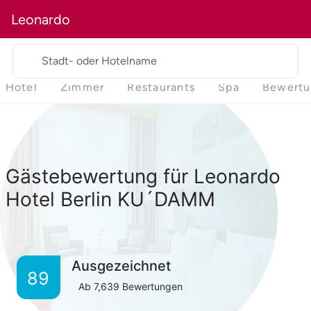
Leonardo
Stadt- oder Hotelname
Hotel
Zimmer
Restaurants
Spa
Bewert
Gästebewertung für Leonardo
Hotel Berlin KU´DAMM
Ausgezeichnet
89
Ab
7,639
Bewertungen