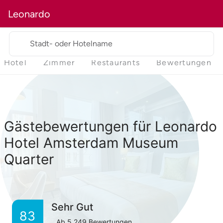
Leonardo
Stadt- oder Hotelname
Hotel
Zimmer
Restaurants
Bewertungen
Gästebewertungen für Leonardo
Hotel Amsterdam Museum
Quarter
Sehr Gut
83
Ab
5,249
Bewertungen