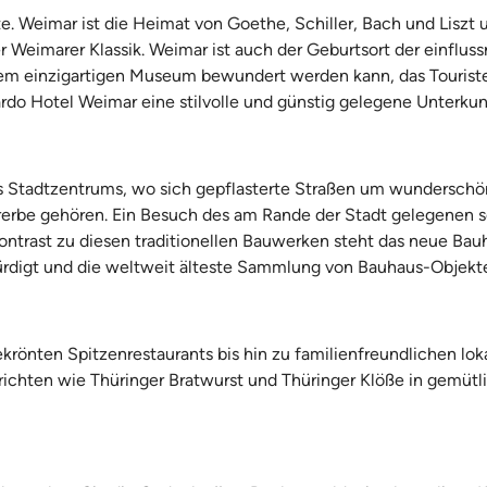
. Weimar ist die Heimat von Goethe, Schiller, Bach und Liszt 
 Weimarer Klassik. Weimar ist auch der Geburtsort der einflus
nem einzigartigen Museum bewundert werden kann, das Tourist
rdo Hotel Weimar eine stilvolle und günstig gelegene Unterkun
s Stadtzentrums, wo sich gepflasterte Straßen um wunderschön
rbe gehören. Ein Besuch des am Rande der Stadt gelegenen 
Kontrast zu diesen traditionellen Bauwerken steht das neue 
ürdigt und die weltweit älteste Sammlung von Bauhaus-Objekt
krönten Spitzenrestaurants bis hin zu familienfreundlichen lo
Gerichten wie Thüringer Bratwurst und Thüringer Klöße in gemüt