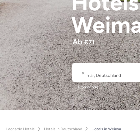
Hotel
Weima
Ab
€
71
Wo
Stadt- oder Hotelname
Promocode
Leonardo Hotels
Hotels in Deutschland
Hotels in Weimar