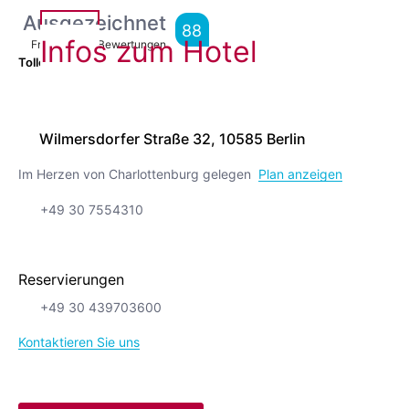
Ausgezeichnet
88
Infos zum Hotel
From
10,606
Bewertungen
Tolle Lage.
91
Wilmersdorfer Straße 32, 10585 Berlin
Im Herzen von Charlottenburg gelegen
Plan anzeigen
+49 30 7554310
Reservierungen
+49 30 439703600
Kontaktieren Sie uns