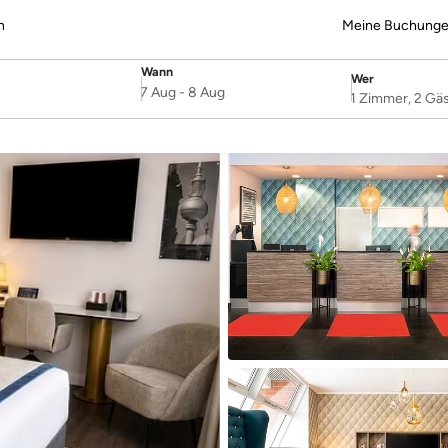
n
Meine Buchung
Wann
Wer
SelectDate
Username
7 Aug
-
8 Aug
1 Zimmer, 2 Gä